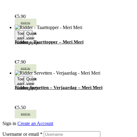
€
5.90
KOOP NU
Toevoegen
Quick
aan
view
Ridder – Taarttopper – Meri Meri
verlanglijstje
€
7.90
KOOP NU
Toevoegen
Quick
aan
view
Ridder Servetten – Verjaardag – Meri Meri
verlanglijstje
€
5.50
KOOP NU
Sign in
Create an Account
Username or email
*