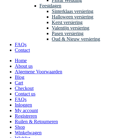
Floral Wedding
Feestdagen
Sinterklaas versiering
Halloween versiering
Kerst versiering
Valentijn versiering
Pasen versiering
Oud & Nieuw versiering
FAQs
Contact
Home
About us
Algemene Voorwaarden
Blog
Cart
Checkout
Contact us
FAQs
Inloggen
My account
Registreren
Ruilen & Retourneren
Shop
Winkelwagen