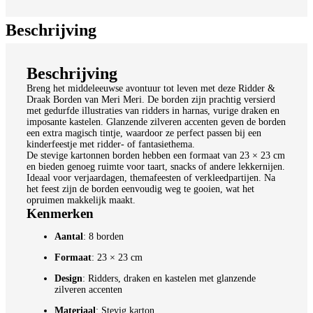
Bijkomende informatie
Beschrijving
Beschrijving
Breng het middeleeuwse avontuur tot leven met deze Ridder &
Draak Borden van Meri Meri. De borden zijn prachtig versierd
met gedurfde illustraties van ridders in harnas, vurige draken en
imposante kastelen. Glanzende zilveren accenten geven de borden
een extra magisch tintje, waardoor ze perfect passen bij een
kinderfeestje met ridder- of fantasiethema.
De stevige kartonnen borden hebben een formaat van 23 × 23 cm
en bieden genoeg ruimte voor taart, snacks of andere lekkernijen.
Ideaal voor verjaardagen, themafeesten of verkleedpartijen. Na
het feest zijn de borden eenvoudig weg te gooien, wat het
opruimen makkelijk maakt.
Kenmerken
Aantal
: 8 borden
Formaat
: 23 × 23 cm
Design
: Ridders, draken en kastelen met glanzende
zilveren accenten
Materiaal
: Stevig karton