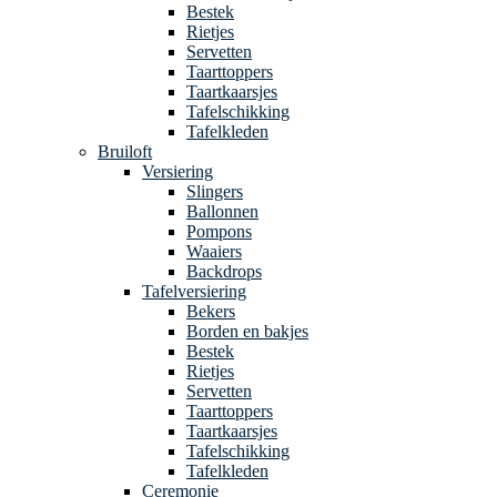
Bestek
Rietjes
Servetten
Taarttoppers
Taartkaarsjes
Tafelschikking
Tafelkleden
Bruiloft
Versiering
Slingers
Ballonnen
Pompons
Waaiers
Backdrops
Tafelversiering
Bekers
Borden en bakjes
Bestek
Rietjes
Servetten
Taarttoppers
Taartkaarsjes
Tafelschikking
Tafelkleden
Ceremonie