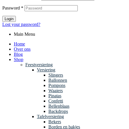
Password
*
Login
Lost your password?
Main Menu
Home
Over ons
Blog
Shop
Feestversiering
Versiering
Slingers
Ballonnen
Pompons
Waaiers
Pinatas
Confetti
Bellenblaas
Backdrops
Tafelversiering
Bekers
Borden en bakjes