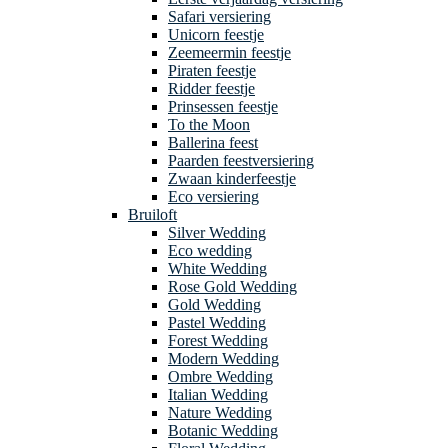
Safari versiering
Unicorn feestje
Zeemeermin feestje
Piraten feestje
Ridder feestje
Prinsessen feestje
To the Moon
Ballerina feest
Paarden feestversiering
Zwaan kinderfeestje
Eco versiering
Bruiloft
Silver Wedding
Eco wedding
White Wedding
Rose Gold Wedding
Gold Wedding
Pastel Wedding
Forest Wedding
Modern Wedding
Ombre Wedding
Italian Wedding
Nature Wedding
Botanic Wedding