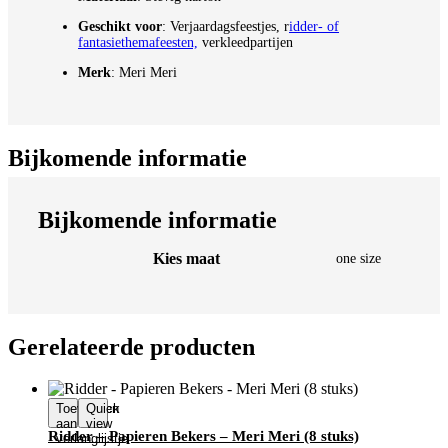
Geschikt voor
: Verjaardagsfeestjes, r
idder- of
fantasiethemafeesten,
verkleedpartijen
Merk
: Meri Meri
Bijkomende informatie
Bijkomende informatie
Kies maat
one size
Gerelateerde producten
Toevoegen
Quick
aan
view
Ridder – Papieren Bekers – Meri Meri (8 stuks)
verlanglijstje