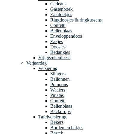
Cadeaus
Gastenboek
Zakdoekjes
Ringdoosjes & ringkussens
Confetti
Bellenblaas
Enveloppendoos
Zakjes
Doosjes
Bedankjes
Vrijgezellenfeest
Verjaardag
Versiering
Slingers
Ballonnen
Pompons
Waaiers
Pinatas
Confetti
Bellenblaas
Backdrops
Tafelversiering
Bekers
Borden en bakjes
Bestek