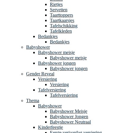
Rietjes
Servetten
Taarttoppers
Taartkaarsjes
Tafelschikking
Tafelkleden
Bedankjes
Bedankjes
Babyshower
Babyshower meisje
Babyshower meisje
Babyshower jongen
Babyshower jongen
Gender Reveal
Versiering
Versiering
Tafelversiering
Tafelversiering
Thema
Babyshower
Babyshower Meisje
Babyshower Jongen
Babyshower Neutraal
Kinderfeestje
Eerste verjaardag versiering