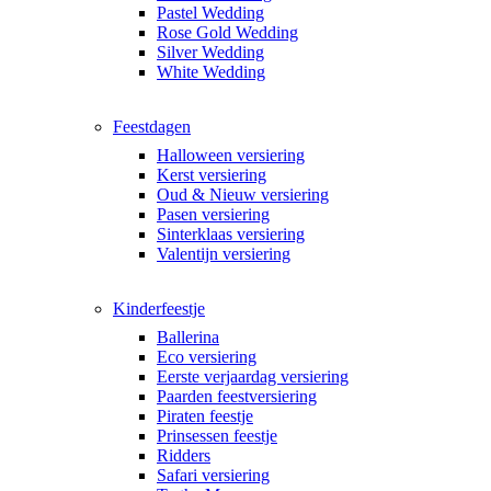
Pastel Wedding
Rose Gold Wedding
Silver Wedding
White Wedding
Feestdagen
Halloween versiering
Kerst versiering
Oud & Nieuw versiering
Pasen versiering
Sinterklaas versiering
Valentijn versiering
Kinderfeestje
Ballerina
Eco versiering
Eerste verjaardag versiering
Paarden feestversiering
Piraten feestje
Prinsessen feestje
Ridders
Safari versiering