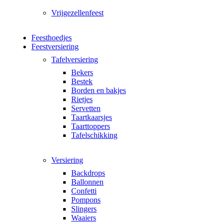
Vrijgezellenfeest
Feesthoedjes
Feestversiering
Tafelversiering
Bekers
Bestek
Borden en bakjes
Rietjes
Servetten
Taartkaarsjes
Taarttoppers
Tafelschikking
Versiering
Backdrops
Ballonnen
Confetti
Pompons
Slingers
Waaiers