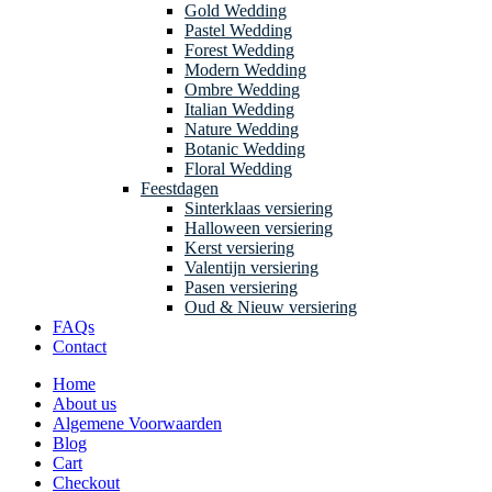
Gold Wedding
Pastel Wedding
Forest Wedding
Modern Wedding
Ombre Wedding
Italian Wedding
Nature Wedding
Botanic Wedding
Floral Wedding
Feestdagen
Sinterklaas versiering
Halloween versiering
Kerst versiering
Valentijn versiering
Pasen versiering
Oud & Nieuw versiering
FAQs
Contact
Home
About us
Algemene Voorwaarden
Blog
Cart
Checkout