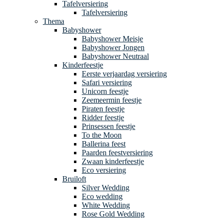
Tafelversiering
Tafelversiering
Thema
Babyshower
Babyshower Meisje
Babyshower Jongen
Babyshower Neutraal
Kinderfeestje
Eerste verjaardag versiering
Safari versiering
Unicorn feestje
Zeemeermin feestje
Piraten feestje
Ridder feestje
Prinsessen feestje
To the Moon
Ballerina feest
Paarden feestversiering
Zwaan kinderfeestje
Eco versiering
Bruiloft
Silver Wedding
Eco wedding
White Wedding
Rose Gold Wedding