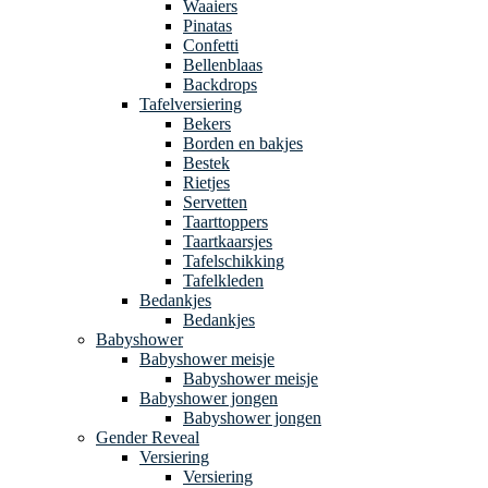
Waaiers
Pinatas
Confetti
Bellenblaas
Backdrops
Tafelversiering
Bekers
Borden en bakjes
Bestek
Rietjes
Servetten
Taarttoppers
Taartkaarsjes
Tafelschikking
Tafelkleden
Bedankjes
Bedankjes
Babyshower
Babyshower meisje
Babyshower meisje
Babyshower jongen
Babyshower jongen
Gender Reveal
Versiering
Versiering