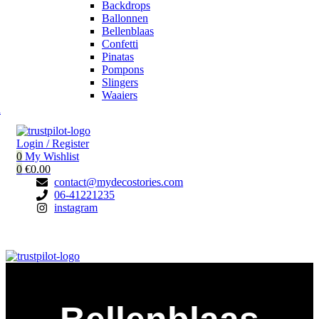
Backdrops
Ballonnen
Bellenblaas
Confetti
Pinatas
Pompons
Slingers
Waaiers
u
Login / Register
0
My Wishlist
0
€
0.00
contact@mydecostories.com
06-41221235
instagram