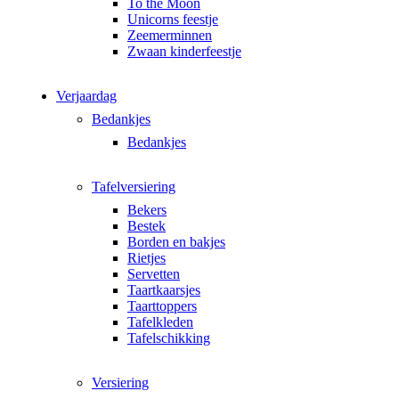
To the Moon
Unicorns feestje
Zeemerminnen
Zwaan kinderfeestje
Verjaardag
Bedankjes
Bedankjes
Tafelversiering
Bekers
Bestek
Borden en bakjes
Rietjes
Servetten
Taartkaarsjes
Taarttoppers
Tafelkleden
Tafelschikking
Versiering