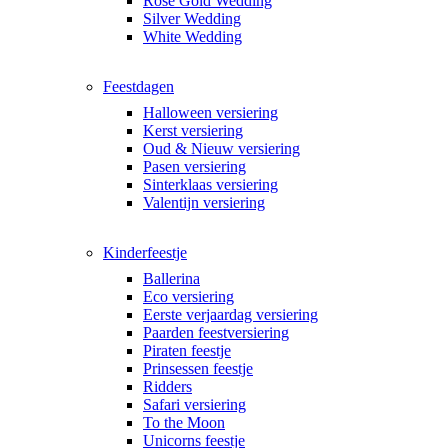
Rose Gold Wedding
Silver Wedding
White Wedding
Feestdagen
Halloween versiering
Kerst versiering
Oud & Nieuw versiering
Pasen versiering
Sinterklaas versiering
Valentijn versiering
Kinderfeestje
Ballerina
Eco versiering
Eerste verjaardag versiering
Paarden feestversiering
Piraten feestje
Prinsessen feestje
Ridders
Safari versiering
To the Moon
Unicorns feestje