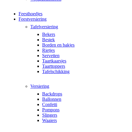
Feesthoedjes
Feestversiering
Tafelversiering
Bekers
Bestek
Borden en bakjes
Rietjes
Servetten
Taartkaarsjes
Taarttoppers
Tafelschikking
Versiering
Backdrops
Ballonnen
Confetti
Pompons
Slingers
Waaiers