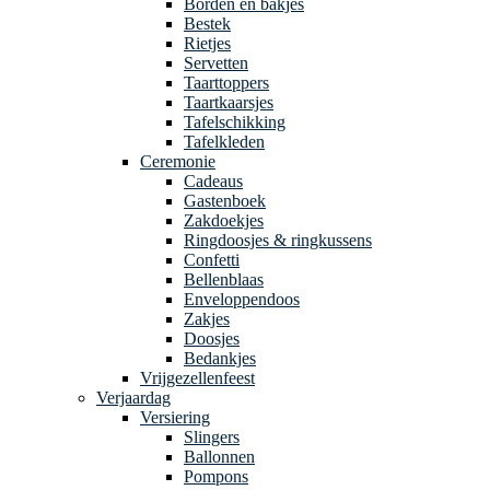
Borden en bakjes
Bestek
Rietjes
Servetten
Taarttoppers
Taartkaarsjes
Tafelschikking
Tafelkleden
Ceremonie
Cadeaus
Gastenboek
Zakdoekjes
Ringdoosjes & ringkussens
Confetti
Bellenblaas
Enveloppendoos
Zakjes
Doosjes
Bedankjes
Vrijgezellenfeest
Verjaardag
Versiering
Slingers
Ballonnen
Pompons