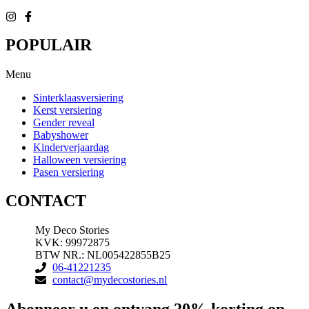
POPULAIR
Menu
Sinterklaasversiering
Kerst versiering
Gender reveal
Babyshower
Kinderverjaardag
Halloween versiering
Pasen versiering
CONTACT
My Deco Stories
KVK: 99972875
BTW NR.: NL005422855B25
06-41221235
contact@mydecostories.nl