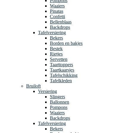
Pompons
Waaiers
Pinatas
Confetti
Bellenblaas
Backdrops
Tafelversiering
Bekers
Borden en bakjes
Bestek
Rietjes
Servetten
Taarttoppers
Taartkaarsjes
Tafelschikking
Tafelkleden
Bruiloft
Versiering
Slingers
Ballonnen
Pompons
Waaiers
Backdrops
Tafelversiering
Bekers