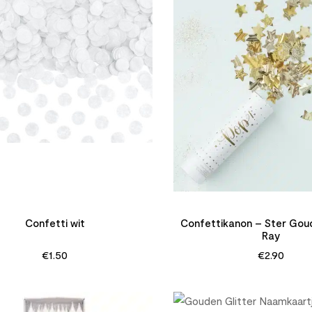
Confetti wit
Confettikanon – Ster Gou
Ray
€
1.50
€
2.90