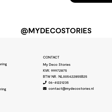
@MYDECOSTORIES
CONTACT
ering
My Deco Stories
KVK: 99972875
BTW NR.: NL005422855B25
06-41221235
g
contact@mydecostories.nl
ring