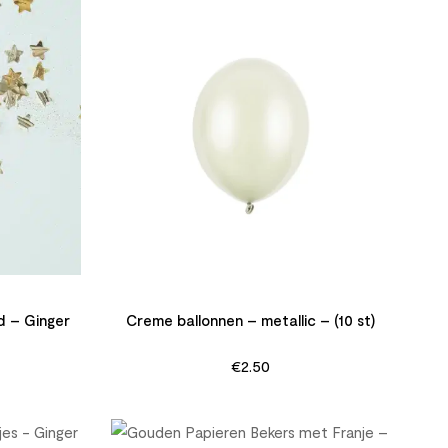
d – Ginger
Creme ballonnen – metallic – (10 st)
€
2.50