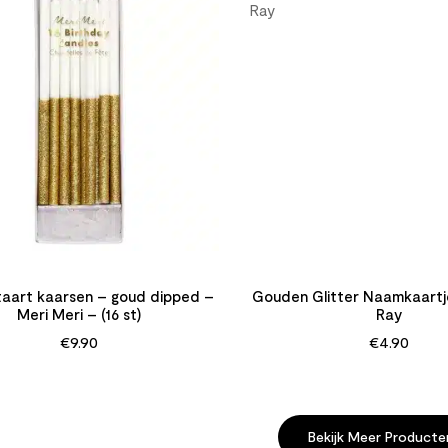
 taart kaarsen – goud dipped –
Gouden Glitter Naamkaartj
Meri Meri – (16 st)
Ray
€
9.90
€
4.90
Bekijk Meer Product