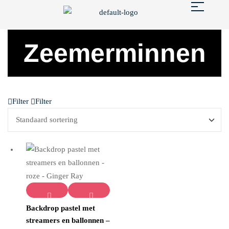
Zeemerminnen
Filter
Filter
Backdrop pastel met
T
Q
streamers en ballonnen –
O
U