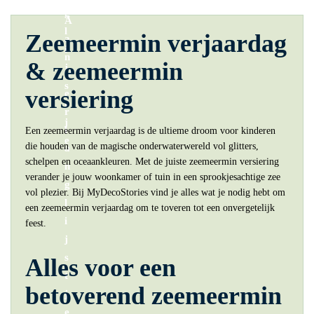
N
W
G
A
L
Zeemeermin verjaardag
A
I
N
& zeemeermin
J
V
S
versiering
E
T
R
J
L
Een zeemeermin verjaardag is de ultieme droom voor kinderen
E
die houden van de magische onderwaterwereld vol glitters,
A
schelpen en oceaankleuren. Met de juiste zeemeermin versiering
N
verander je jouw woonkamer of tuin in een sprookjesachtige zee
G
vol plezier. Bij MyDecoStories vind je alles wat je nodig hebt om
L
een zeemeermin verjaardag om te toveren tot een onvergetelijk
I
feest.
J
S
Alles voor een
T
betoverend zeemeermin
J
E