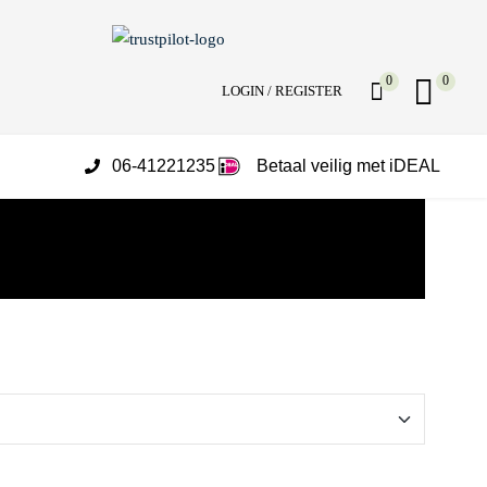
0
0
LOGIN / REGISTER
06-41221235
Betaal veilig met iDEAL