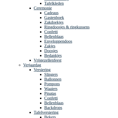
Tafelkleden
Ceremonie
Cadeaus
Gastenboek
Zakdoekjes
Ringdoosjes & ringkussens
Confetti
Bellenblaas
Enveloppendoos
Zakjes
Doosjes
Bedankjes
Vrijgezellenfeest
Verjaardag
Versiering
Slingers
Ballonnen
Pompons
Waaiers
Pinatas
Confetti
Bellenblaas
Backdrops
Tafelversiering
Bekers