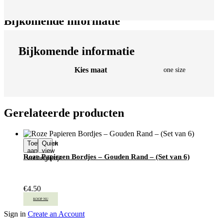
Bijkomende informatie
Bijkomende informatie
Bijkomende informatie
Kies maat
one size
Gerelateerde producten
Toevoegen
Quick
aan
view
Roze Papieren Bordjes – Gouden Rand – (Set van 6)
verlanglijstje
€
4.50
KOOP NU
Sign in
Create an Account