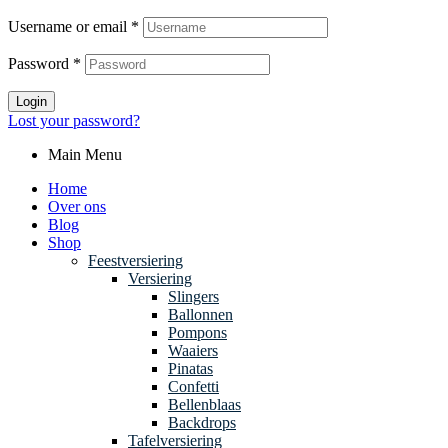
Username or email
*
Password
*
Login
Lost your password?
Main Menu
Home
Over ons
Blog
Shop
Feestversiering
Versiering
Slingers
Ballonnen
Pompons
Waaiers
Pinatas
Confetti
Bellenblaas
Backdrops
Tafelversiering