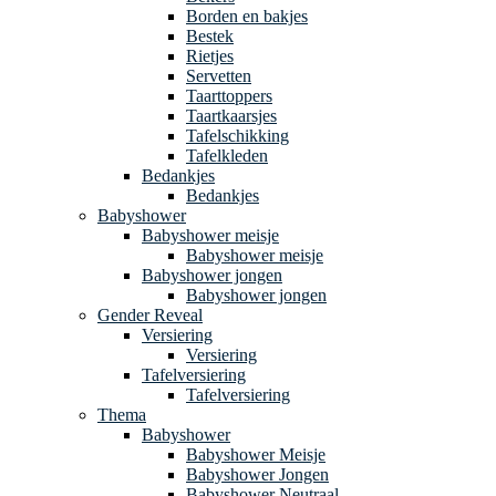
Borden en bakjes
Bestek
Rietjes
Servetten
Taarttoppers
Taartkaarsjes
Tafelschikking
Tafelkleden
Bedankjes
Bedankjes
Babyshower
Babyshower meisje
Babyshower meisje
Babyshower jongen
Babyshower jongen
Gender Reveal
Versiering
Versiering
Tafelversiering
Tafelversiering
Thema
Babyshower
Babyshower Meisje
Babyshower Jongen
Babyshower Neutraal