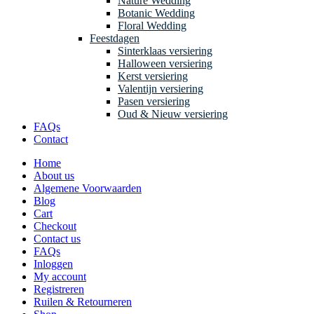
Nature Wedding
Botanic Wedding
Floral Wedding
Feestdagen
Sinterklaas versiering
Halloween versiering
Kerst versiering
Valentijn versiering
Pasen versiering
Oud & Nieuw versiering
FAQs
Contact
Home
About us
Algemene Voorwaarden
Blog
Cart
Checkout
Contact us
FAQs
Inloggen
My account
Registreren
Ruilen & Retourneren