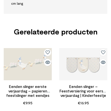
cm lang
Gerelateerde producten
Eenden slinger eerste
Eenden slinger –
verjaardag – papieren
Feestversiering voor eerste
feestslinger met eendjes
verjaardag | Kinderfeestje
€
9.95
€
16.95