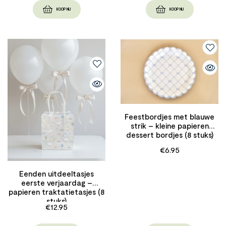
KOOP NU
KOOP NU
Feestbordjes met blauwe
strik – kleine papieren
dessert bordjes (8 stuks)
€
6.95
Eenden uitdeeltasjes
eerste verjaardag –
papieren traktatietasjes (8
stuks)
€
12.95