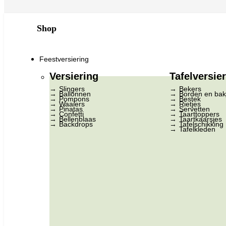
Shop
Feestversiering
Versiering
Tafelversie
Slingers
Bekers
Ballonnen
Borden en bak
Pompons
Bestek
Waaiers
Rietjes
Pinatas
Servetten
Confetti
Taarttoppers
Bellenblaas
Taartkaarsjes
Backdrops
Tafelschikking
Tafelkleden