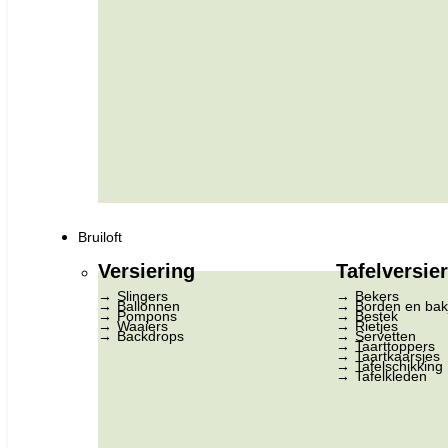
Bruiloft
Versiering
Tafelversie
Slingers
Bekers
Ballonnen
Borden en bak
Pompons
Bestek
Waaiers
Rietjes
Backdrops
Servetten
Taarttoppers
Taartkaarsjes
Tafelschikking
Tafelkleden