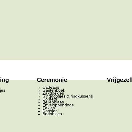
ring
Ceremonie
Vrijgezel
Cadeaus
jes
Gastenboek
Zakdoekjes
Ringdoosjes & ringkussens
Confetti
Bellenblaas
Enveloppendoos
Zakjes
Doosjes
Bedankjes