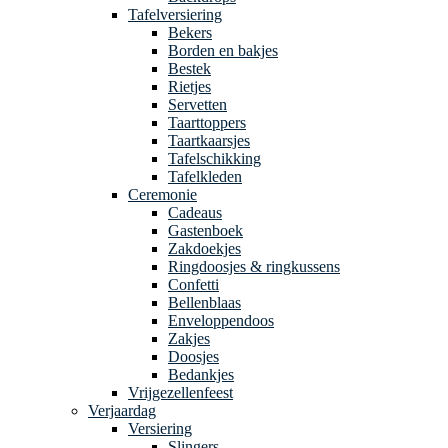
Tafelversiering
Bekers
Borden en bakjes
Bestek
Rietjes
Servetten
Taarttoppers
Taartkaarsjes
Tafelschikking
Tafelkleden
Ceremonie
Cadeaus
Gastenboek
Zakdoekjes
Ringdoosjes & ringkussens
Confetti
Bellenblaas
Enveloppendoos
Zakjes
Doosjes
Bedankjes
Vrijgezellenfeest
Verjaardag
Versiering
Slingers