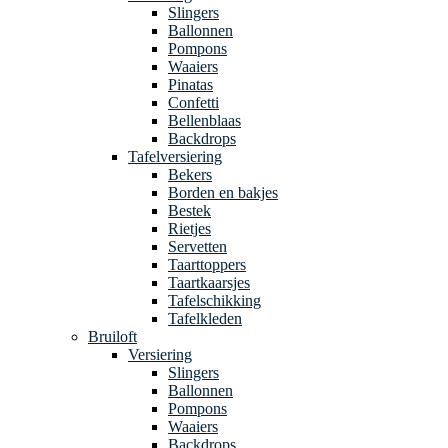
Slingers
Ballonnen
Pompons
Waaiers
Pinatas
Confetti
Bellenblaas
Backdrops
Tafelversiering
Bekers
Borden en bakjes
Bestek
Rietjes
Servetten
Taarttoppers
Taartkaarsjes
Tafelschikking
Tafelkleden
Bruiloft
Versiering
Slingers
Ballonnen
Pompons
Waaiers
Backdrops