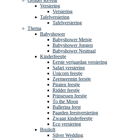
Gender Reveal
Versiering
Versiering
Tafelversiering
Tafelversiering
Thema
Babyshower
Babyshower Meisje
Babyshower Jongen
Babyshower Neutraal
Kinderfeestje
Eerste verjaardag versiering
Safari versiering
Unicorn feestje
Zeemeermin feestje
Piraten feestje
Ridder feestje
Prinsessen feestje
To the Moon
Ballerina feest
Paarden feestversiering
Zwaan kinderfeestje
Eco versiering
Bruiloft
Silver Wedding