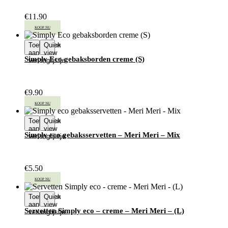
€
11.90
KOOP NU
Toevoegen
Quick
aan
view
Simply Eco gebaksborden creme (S)
verlanglijstje
€
9.90
KOOP NU
Toevoegen
Quick
aan
view
Simply eco gebaksservetten – Meri Meri – Mix
verlanglijstje
€
5.50
KOOP NU
Toevoegen
Quick
aan
view
Servetten Simply eco – creme – Meri Meri – (L)
verlanglijstje