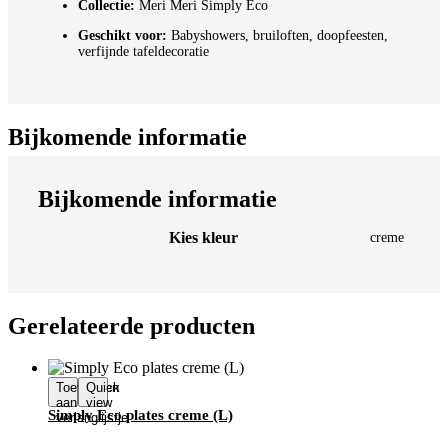
Collectie:
Meri Meri Simply Eco
Geschikt voor:
Babyshowers, bruiloften, doopfeesten,
verfijnde tafeldecoratie
Bijkomende informatie
Bijkomende informatie
Kies kleur
creme
Gerelateerde producten
Toevoegen
Quick
aan
view
Simply Eco plates creme (L)
verlanglijstje