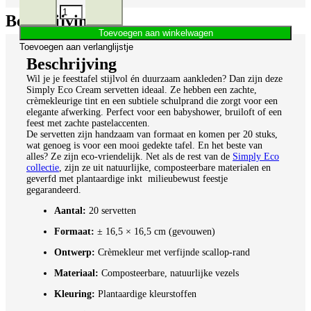
Beschrijving
Toevoegen aan winkelwagen
Toevoegen aan verlanglijstje
Beschrijving
Wil je je feesttafel stijlvol én duurzaam aankleden? Dan zijn deze
Simply Eco Cream servetten ideaal. Ze hebben een zachte,
crèmekleurige tint en een subtiele schulprand die zorgt voor een
elegante afwerking. Perfect voor een babyshower, bruiloft of een
feest met zachte pastelaccenten.
De servetten zijn handzaam van formaat en komen per 20 stuks,
wat genoeg is voor een mooi gedekte tafel. En het beste van
alles? Ze zijn eco-vriendelijk. Net als de rest van de
Simply Eco
collectie
, zijn ze uit natuurlijke, composteerbare materialen en
geverfd met plantaardige inkt milieubewust feestje
gegarandeerd.
Aantal:
20 servetten
Formaat:
± 16,5 × 16,5 cm (gevouwen)
Ontwerp:
Crèmekleur met verfijnde scallop-rand
Materiaal:
Composteerbare, natuurlijke vezels
Kleuring:
Plantaardige kleurstoffen