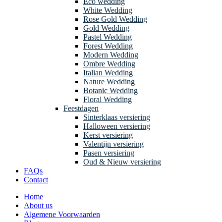
Eco wedding
White Wedding
Rose Gold Wedding
Gold Wedding
Pastel Wedding
Forest Wedding
Modern Wedding
Ombre Wedding
Italian Wedding
Nature Wedding
Botanic Wedding
Floral Wedding
Feestdagen
Sinterklaas versiering
Halloween versiering
Kerst versiering
Valentijn versiering
Pasen versiering
Oud & Nieuw versiering
FAQs
Contact
Home
About us
Algemene Voorwaarden