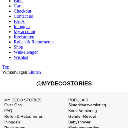
Blog
Cart
Checkout
Contact us
FAQs
Inloggen
My account
Registreren
Ruilen & Retourneren
Shop
Winkelwagen
Wishlist
Top
Winkelwagen
Sluiten
@MYDECOSTORIES
MY DECO STORIES
POPULAIR
Over Ons
Sinterklaasversiering
FAQ
Kerst Versiering
Ruilen & Retourneren
Gender Reveal
Inloggen
Babyshower
Registreren
Kinderverjaardag