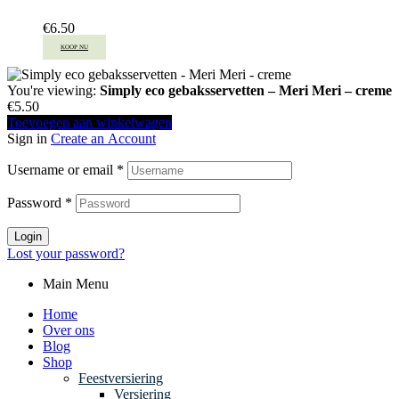
€
6.50
KOOP NU
You're viewing:
Simply eco gebaksservetten – Meri Meri – creme
€
5.50
Toevoegen aan winkelwagen
Sign in
Create an Account
Username or email
*
Password
*
Login
Lost your password?
Main Menu
Home
Over ons
Blog
Shop
Feestversiering
Versiering