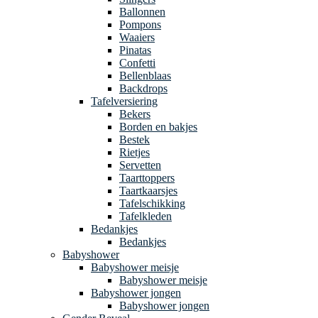
Ballonnen
Pompons
Waaiers
Pinatas
Confetti
Bellenblaas
Backdrops
Tafelversiering
Bekers
Borden en bakjes
Bestek
Rietjes
Servetten
Taarttoppers
Taartkaarsjes
Tafelschikking
Tafelkleden
Bedankjes
Bedankjes
Babyshower
Babyshower meisje
Babyshower meisje
Babyshower jongen
Babyshower jongen