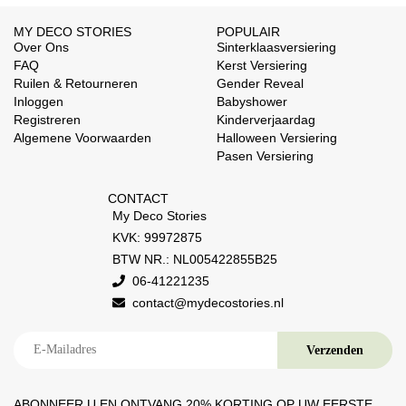
MY DECO STORIES
POPULAIR
Over Ons
Sinterklaasversiering
FAQ
Kerst Versiering
Ruilen & Retourneren
Gender Reveal
Inloggen
Babyshower
Registreren
Kinderverjaardag
Algemene Voorwaarden
Halloween Versiering
Pasen Versiering
CONTACT
My Deco Stories
KVK: 99972875
BTW NR.: NL005422855B25
06-41221235
contact@mydecostories.nl
ABONNEER U EN ONTVANG 20% ​​KORTING OP UW EERSTE