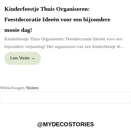
Kinderfeestje Thuis Organiseren:
Feestdecoratie Ideeën voor een bijzondere
mooie dag!
Kinderfeestje Thuis Organiseren: Feestdecoratie Ideeën voor een
bijzondere verjaardag! Het organiseren van een kinderfeestje thuis
is een waar avontuur, waarschijnlijk verheugd jouw kindje zich al
Lees Verder →
weken van tevoren op de ‘grote dag’. Feestdecoratie hoort erbij op
zo een belangrijke dag! In deze blog delen we waardevolle tips en
ideeën om een onvergetelijk kinderfeestje thuis te […]
Winkelwagen
Sluiten
@MYDECOSTORIES