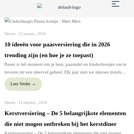
Datum :
22 januari , 2026
10 ideeën voor paasversiering die in 2026
trending zijn (en hoe je ze toepast)
Pasen is hét moment om je huis, paastafel en kinderfeestjes om te
toveren tot een sfeervol geheel. Elk jaar zien we nieuwe trends
ontstaan rondom paasversiering: van zachte pasteltinten tot speelse
Lees Verder →
details voor kinderen en stijlvolle decoratie voor volwassenen. In
deze blog ontdek je de meest gezochte en trending ideeën voor
Datum :
14 oktober , 2024
paasversiering, inclusief praktische tips […]
Kerstversiering – De 5 belangrijkste elementen
die niet mogen ontbreken bij het kerstdiner
Kerstversiering – De 5 belangrijkste elementen die niet mogen